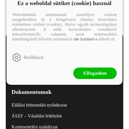
Ez a weboldal sütiket (cookie) használ
Weboldalunk tartalmának személyre szabott
megjelenítése és a böngészési élmény biztosítása
érdekében sütiket (cookie), illetve egyéb technológiákat
alkalmazunk. A sütik használatára vonatkozó
irányelveinkről, valamint azok testreszabási
lehetőségeiről bővebb információ
ide kattintva
érhető el.
Beállítások
Minden kérdést megválaszolunk!
Elfogadom
alexandra.ugyfelszolgalat@alexandra.hu
Dokumentumok
Elállási felmondási nyilatkozat
ÁSZF – Vásárlási feltételek
Kommentelési szabályzat