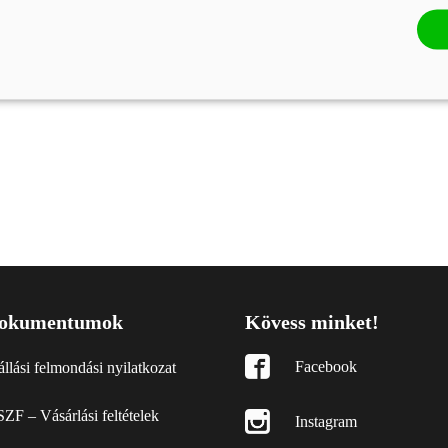
okumentumok
Kövess minket!
Facebook
állási felmondási nyilatkozat
ZF – Vásárlási feltételek
Instagram