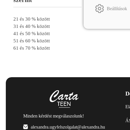
Beállítások
21 és 30 % között
31 és 40 % között
41 és 50 % között
51 és 60 % között
61 és 70 % között
D
El
Minden kérdést megválaszolunk!
ÁS
alexandra.ugyfelszolgalat@alexandra.hu