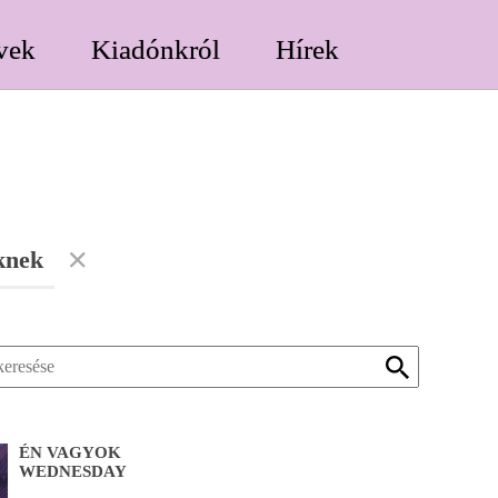
vek
Kiadónkról
Hírek
knek
ÉN VAGYOK
WEDNESDAY