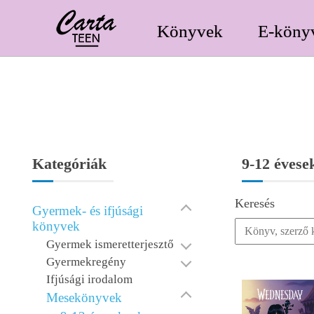
Könyvek
E-köny
Kategóriák
9-12 évese
Keresés
Gyermek- és ifjúsági
könyvek
Gyermek ismeretterjesztő
Gyermekregény
Ifjúsági irodalom
Mesekönyvek