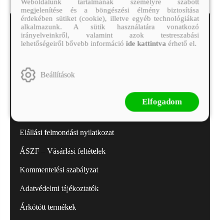
Weboldalunk tartalmának személyre szabott
megjelenítése és a böngészési élmény biztosítása
érdekében sütiket (cookie), illetve egyéb technológiákat
alkalmazunk. A sütik használatára vonatkozó
irányelveinkről, valamint azok testreszabási
lehetőségeiről bővebb információ
ide kattintva
érhető el.
Minden kérdést megválaszolunk!
Beállítások
alexandra.ugyfelszolgalat@alexandra.hu
Elfogadom
Dokumentumok
Elállási felmondási nyilatkozat
ÁSZF – Vásárlási feltételek
Kommentelési szabályzat
Adatvédelmi tájékoztatók
Árkötött termékek