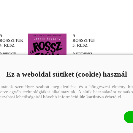
A
A
ROSSZFIÚK
ROSSZFIÚK
4. RÉSZ
3. RÉSZ
A zombicák
A szőrpamacs
támadása
visszavág
AARON
AARON
BLABEY
BLABEY
Ez a weboldal sütiket (cookie) használ
2 024.-
1 749.-
Eredeti
2
Eredeti
2
lmának személyre szabott megjelenítése és a böngészési élmény biz
ár:
699.-
ár:
499.-
illetve egyéb technológiákat alkalmazunk. A sütik használatára vonatko
reszabási lehetőségeiről bővebb információ
ide kattintva
érhető el.
Megnézem
Megnézem
Kosárba
Kosárba