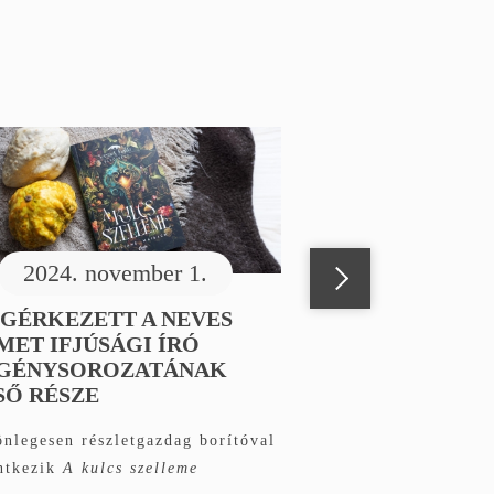
2024. november 1.
GÉRKEZETT A NEVES
MET IFJÚSÁGI ÍRÓ
GÉNYSOROZATÁNAK
SŐ RÉSZE
nlegesen részletgazdag borítóval
ntkezik
A kulcs szelleme