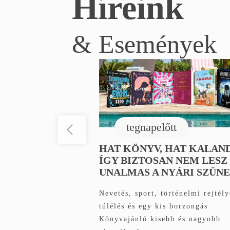
Híreink
& Események
tegnapelőtt
HAT KÖNYV, HAT KALAND
ÍGY BIZTOSAN NEM LESZ
UNALMAS A NYÁRI SZÜN
Nevetés, sport, történelmi rejtély
túlélés és egy kis borzongás
Könyvajánló kisebb és nagyobb