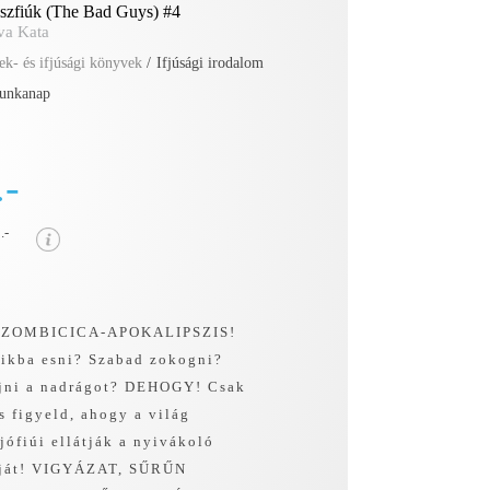
sszfiúk (The Bad Guys) #4
va Kata
k- és ifjúsági könyvek
/
Ifjúsági irodalom
unkanap
.-
.-
 ZOMBICICA-APOKALIPSZIS!
nikba esni? Szabad zokogni?
ojni a nadrágot? DEHOGY! Csak
és figyeld, ahogy a világ
jófiúi ellátják a nyivákoló
aját! VIGYÁZAT, SŰRŰN