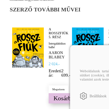
SZERZŐ TOVÁBBI MŰVEI
A
ROSSZFIÚK
5. RÉSZ
Intergalaktikus
balhé
AARON
BLABEY
2 024.-
Eredeti
2
Weboldalunk tarta
ár:
699.-
sütiket (cookie), 
valamint azok test
Megnézem
Beállítások
Kosárba