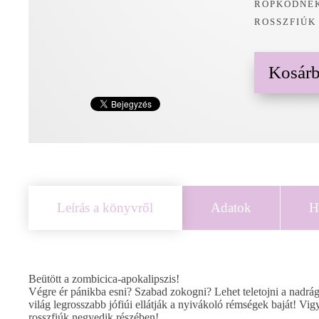
RÖPKÖDNEK
ROSSZFIÚK
Kosár
Leírás a könyvről
Adatok
H
Beütött a zombicica-apokalipszis!
Végre ér pánikba esni? Szabad zokogni? Lehet teletojni a nadrág
világ legrosszabb jófiúi ellátják a nyivákoló rémségek baját! V
rosszfiúk negyedik részében!