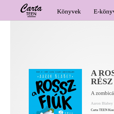
Könyvek
E-köny
A ROS
RÉSZ
A zombicá
Aaron Blabey
Carta TEEN Kiad