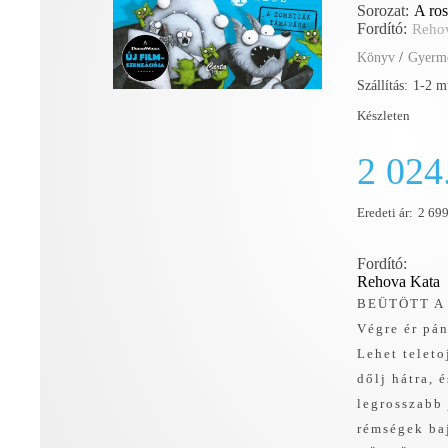
Sorozat:
A ro
Fordító:
Reho
Könyv
/
Gyerme
Szállítás:
1-2 m
Készleten
2 024
Eredeti ár:
2 699
Fordító:
Rehova Kata
BEÜTÖTT A
Végre ér pá
Lehet telet
dőlj hátra, 
legrosszabb 
rémségek b