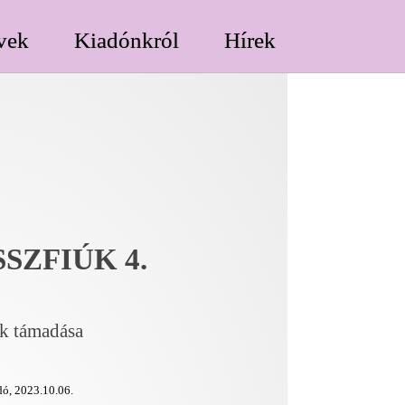
vek
Kiadónkról
Hírek
SZFIÚK 4.
k támadása
ó, 2023.10.06.