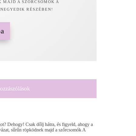
 MAJD A SZŐRCSOMÓK A
 NEGYEDIK RÉSZÉBEN!
ba
ozzászólások
ot? Dehogy! Csak dőlj hátra, és figyeld, ahogy a
igyázat, sűrűn röpködnek majd a szőrcsomók A