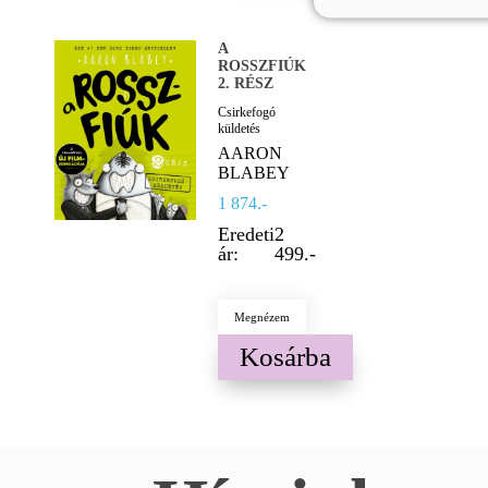
A
ROSSZFIÚK
2. RÉSZ
Csirkefogó
küldetés
AARON
BLABEY
1 874.-
Eredeti
2
ár:
499.-
Megnézem
Kosárba