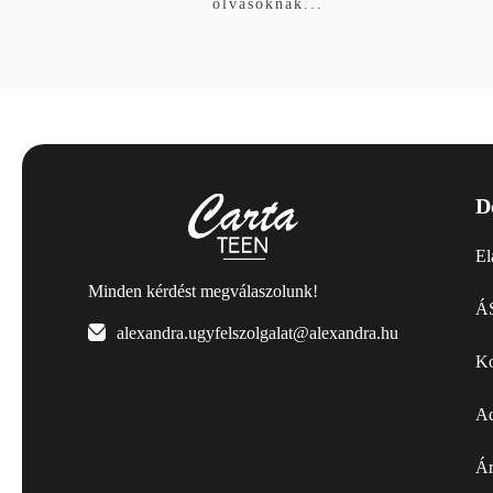
olvasóknak...
D
El
Minden kérdést megválaszolunk!
ÁS
alexandra.ugyfelszolgalat@alexandra.hu
Ko
Ad
Ár