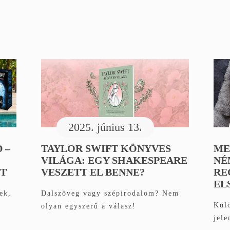
2025. június 13.
 –
TAYLOR SWIFT KÖNYVES
ME
VILÁGA: EGY SHAKESPEARE
NÉ
ET
VESZETT EL BENNE?
RE
EL
ek,
Dalszöveg vagy szépirodalom? Nem
Külö
olyan egyszerű a válasz!
jele