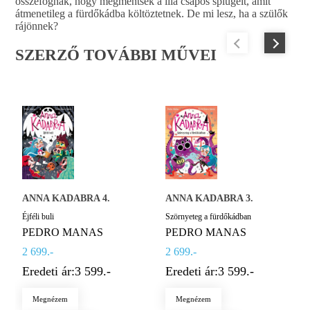
összefognak, hogy megmentsék a lila csápos splugelt, amit
átmenetileg a fürdőkádba költöztetnek. De mi lesz, ha a szülők
rájönnek?
SZERZŐ TOVÁBBI MŰVEI
ANNA KADABRA 4.
ANNA KADABRA 3.
Éjféli buli
Szörnyeteg a fürdőkádban
PEDRO MANAS
PEDRO MANAS
2 699.-
2 699.-
Eredeti ár:
3 599.-
Eredeti ár:
3 599.-
Megnézem
Megnézem