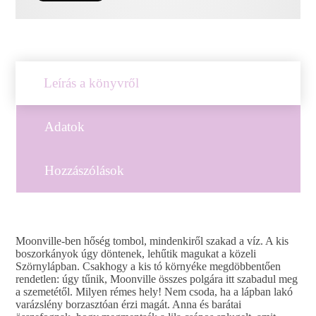
Leírás a könyvről
Adatok
Hozzászólások
Moonville-ben hőség tombol, mindenkiről szakad a víz. A kis
boszorkányok úgy döntenek, lehűtik magukat a közeli
Szörnylápban. Csakhogy a kis tó környéke megdöbbentően
rendetlen: úgy tűnik, Moonville összes polgára itt szabadul meg
a szemetétől. Milyen rémes hely! Nem csoda, ha a lápban lakó
varázslény borzasztóan érzi magát. Anna és barátai