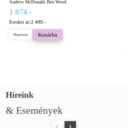
Andrew McDonald, Ben Wood
A
1 874.-
Éj
Eredeti ár:
2 499.-
P
2
Kosárba
Megnézem
E
Híreink
& Események