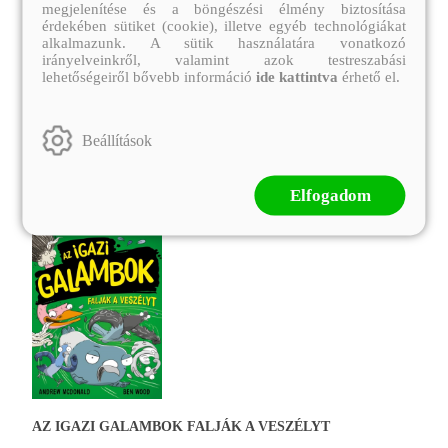
megjelenítése és a böngészési élmény biztosítása
L
Leiner Laura
érdekében sütiket (cookie), illetve egyéb technológiákat
alkalmazunk. A sütik használatára vonatkozó
4
3 449.-
irányelveinkről, valamint azok testreszabási
lehetőségeiről bővebb információ
ide kattintva
érhető el.
K
Eredeti ár:
4 599.-
E
Kosárba
Megnézem
Beállítások
Elfogadom
AZ IGAZI GALAMBOK FALJÁK A VESZÉLYT