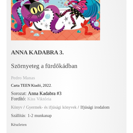
ANNA KADABRA 3.
Szörnyeteg a fürdőkádban
Pedro Manas
Carta TEEN Kiadó, 2022.
Sorozat:
Anna Kadabra #3
Fordító:
Kiss Viktória
Könyv
/
Gyermek- és ifjúsági könyvek
/
Ifjúsági irodalom
Szállítás:
1-2 munkanap
Készleten