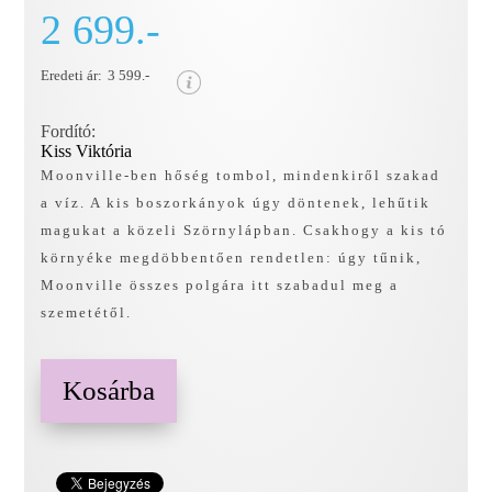
2 699.-
Eredeti ár:
3 599.-
Fordító:
Kiss Viktória
Moonville-ben hőség tombol, mindenkiről szakad
a víz. A kis boszorkányok úgy döntenek, lehűtik
magukat a közeli Szörnylápban. Csakhogy a kis tó
környéke megdöbbentően rendetlen: úgy tűnik,
Moonville összes polgára itt szabadul meg a
szemetétől.
Kosárba