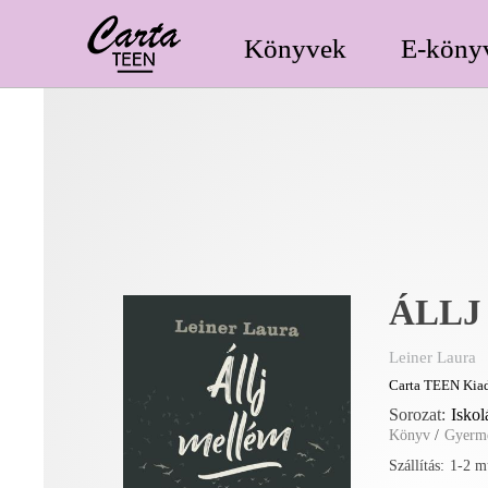
Könyvek
E-köny
ÁLLJ
Leiner Laura
Carta TEEN Kiad
Sorozat:
Iskol
Könyv
/
Gyerme
Szállítás:
1-2 m