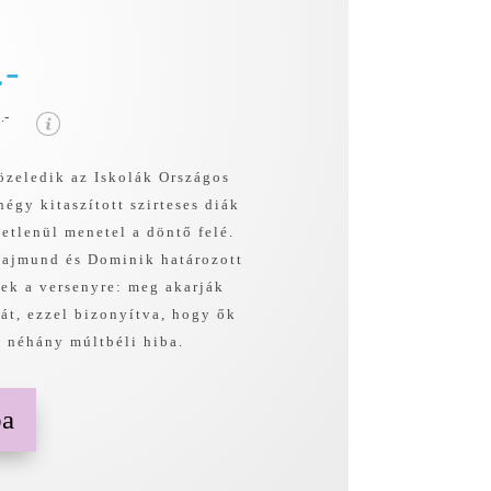
.-
.-
özeledik az Iskolák Országos
négy kitaszított szirteses diák
etlenül menetel a döntő felé.
 Rajmund és Dominik határozott
tek a versenyre: meg akarják
át, ezzel bizonyítva, hogy ők
t néhány múltbéli hiba.
ba