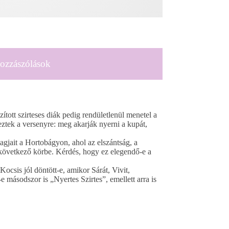
ozzászólások
tott szirteses diák pedig rendületlenül menetel a
eztek a versenyre: meg akarják nyerni a kupát,
agjait a Hortobágyon, ahol az elszántság, a
 következő körbe. Kérdés, hogy ez elegendő-e a
csis jól döntött-e, amikor Sárát, Vivit,
 másodszor is „Nyertes Szirtes”, emellett arra is