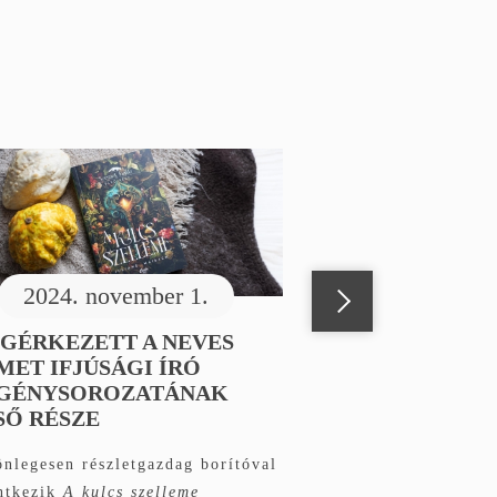
2024. november 1.
GÉRKEZETT A NEVES
MET IFJÚSÁGI ÍRÓ
GÉNYSOROZATÁNAK
SŐ RÉSZE
nlegesen részletgazdag borítóval
ntkezik
A kulcs szelleme