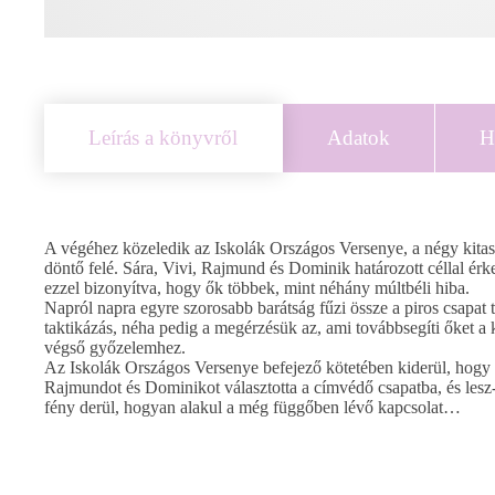
Leírás a könyvről
Adatok
H
A végéhez közeledik az Iskolák Országos Versenye, a négy kitaszí
döntő felé. Sára, Vivi, Rajmund és Dominik határozott céllal érk
ezzel bizonyítva, hogy ők többek, mint néhány múltbéli hiba.
Napról napra egyre szorosabb barátság fűzi össze a piros csapat t
taktikázás, néha pedig a megérzésük az, ami továbbsegíti őket a
végső győzelemhez.
Az Iskolák Országos Versenye befejező kötetében kiderül, hogy Ko
Rajmundot és Dominikot választotta a címvédő csapatba, és lesz-e
fény derül, hogyan alakul a még függőben lévő kapcsolat…