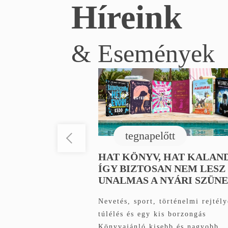
Híreink
& Események
tegnapelőtt
HAT KÖNYV, HAT KALAND
ÍGY BIZTOSAN NEM LESZ
UNALMAS A NYÁRI SZÜN
Nevetés, sport, történelmi rejtély
túlélés és egy kis borzongás
Könyvajánló kisebb és nagyobb