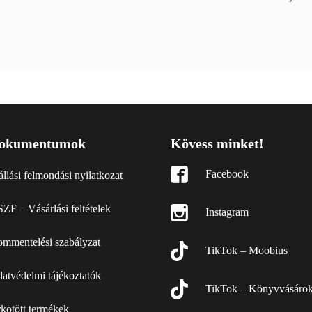
okumentumok
Kövess minket!
Facebook
állási felmondási nyilatkozat
ZF – Vásárlási feltételek
Instagram
mmentelési szabályzat
TikTok – Moobius
atvédelmi tájékoztatók
TikTok – Könyvvásáro
kötött termékek