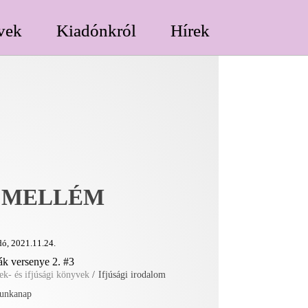
vek
Kiadónkról
Hírek
 MELLÉM
ó, 2021.11.24.
ák versenye 2. #3
k- és ifjúsági könyvek
/
Ifjúsági irodalom
unkanap