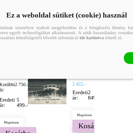
Ez a weboldal sütiket (cookie) használ
lmának személyre szabott megjelenítése és a böngészési élmény biz
illetve egyéb technológiákat alkalmazunk. A sütik használatára vonatko
reszabási lehetőségeiről bővebb információ
ide kattintva
érhető el.
40 NYÁRI
ÁLLJ
NAP
MELLÉM
LEINER
(E-könyv)
LAURA
LEINER
LAURA
4 124.-
2 422.-
Korábbi
2 750.-
ár:
Eredeti
2
ár:
849.-
Eredeti
5
ár:
499.-
Megnézem
Megnézem
Kosárba