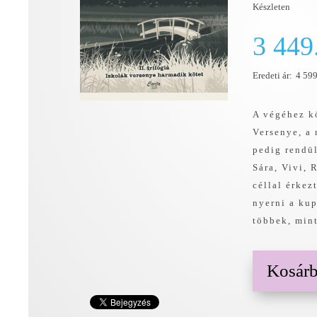
Készleten
3 449
Eredeti ár:
4 599
A végéhez k
Versenye, a 
pedig rendül
Sára, Vivi,
céllal érkez
nyerni a kup
többek, min
Kosár