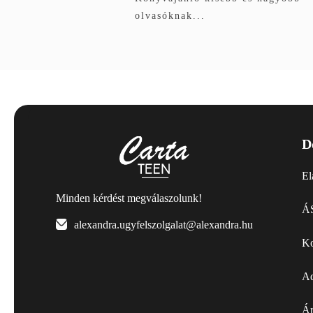
olvasóknak...
D
El
Minden kérdést megválaszolunk!
ÁS
alexandra.ugyfelszolgalat@alexandra.hu
Ko
Ad
Ár