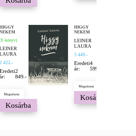
Kosárba
HIGGY
HIGGY
NEKEM
NEKEM
(E-könyv)
LEINER
LAURA
LEINER
LAURA
3 449.-
2 422.-
Eredeti
4
ár:
599.-
Eredeti
2
ár:
849.-
Megnézem
Megnézem
Kosárba
Kosárba