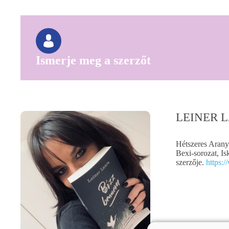
Ismerje meg a szerzőt
LEINER 
Hétszeres Aranyk
Bexi-sorozat, Is
szerzője.
https:/