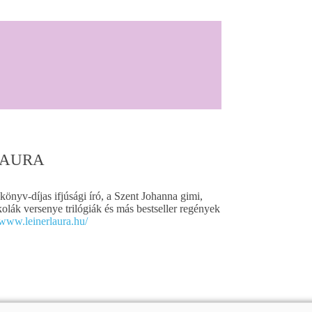
LAURA
önyv-díjas ifjúsági író, a Szent Johanna gimi,
kolák versenye trilógiák és más bestseller regények
/www.leinerlaura.hu/