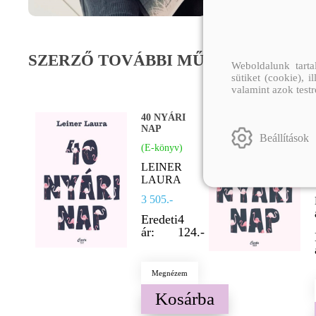
SZERZŐ TOVÁBBI MŰVEI
Weboldalunk tarta
sütiket (cookie), 
valamint azok test
40 NYÁRI
NAP
Beállítások
(E-könyv)
LEINER
LAURA
3 505.-
Eredeti
4
ár:
124.-
Megnézem
Kosárba