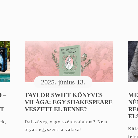
2025. június 13.
 –
TAYLOR SWIFT KÖNYVES
ME
VILÁGA: EGY SHAKESPEARE
NÉ
ET
VESZETT EL BENNE?
RE
EL
ek,
Dalszöveg vagy szépirodalom? Nem
Külö
olyan egyszerű a válasz!
jele