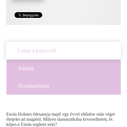
Leírás a könyvről
Adatok
Hozzászólások
Enola Holmes édesanyja majd' egy évvel eltűnése után végre
életjelet ad magáról. Milyen slamasztikába keveredhetett, és
képes-e Enola segíteni neki?