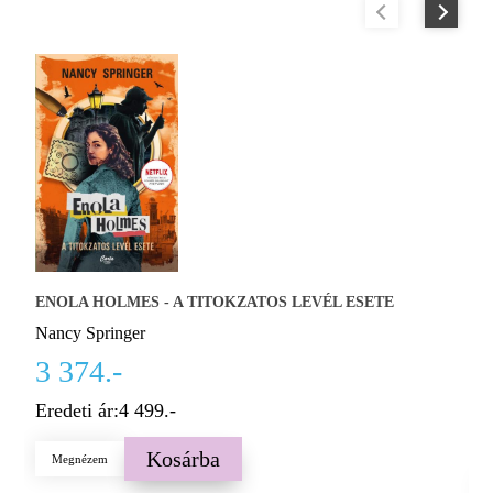
E
ENOLA HOLMES - A TITOKZATOS LEVÉL ESETE
N
Nancy Springer
3
3 374.-
K
Eredeti ár:
4 499.-
E
Kosárba
Megnézem