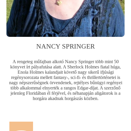
NANCY SPRINGER
A rengeteg műfajban alkotó Nancy Springer több mint 50
könyvet írt pályafutása alatt. A Sherlock Holmes fiatal húga,
Enola Holmes kalandjait követő nagy sikerű ifjúsági
regénysorozata mellett fantasy-, sci-fi- és thrillertörténetei is
nagy népszerűségnek örvendenek, rejtélyes bűnügyi regényei
több alkalommal elnyerték a rangos Edgar-díjat. A szerzőnő
jelenleg Floridában él férjével, és néhanapján aligátorok is a
horgára akadnak horgászás közben.