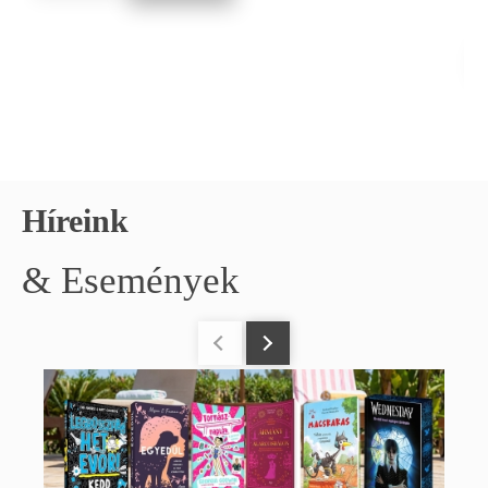
E
Híreink
& Események