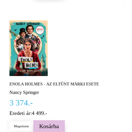
ENOLA HOLMES - AZ ELTŰNT MÁRKI ESETE
Nancy Springer
W
3 374.-
Az
T
Eredeti ár:
4 499.-
K
5
Kosárba
Megnézem