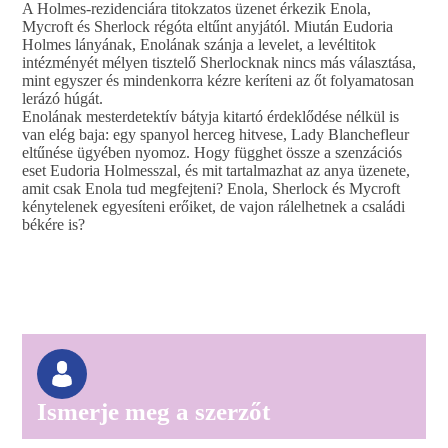
A Holmes-rezidenciára titokzatos üzenet érkezik Enola,
Mycroft és Sherlock régóta eltűnt anyjától. Miután Eudoria
Holmes lányának, Enolának szánja a levelet, a levéltitok
intézményét mélyen tisztelő Sherlocknak nincs más választása,
mint egyszer és mindenkorra kézre keríteni az őt folyamatosan
lerázó húgát.
Enolának mesterdetektív bátyja kitartó érdeklődése nélkül is
van elég baja: egy spanyol herceg hitvese, Lady Blanchefleur
eltűnése ügyében nyomoz. Hogy függhet össze a szenzációs
eset Eudoria Holmesszal, és mit tartalmazhat az anya üzenete,
amit csak Enola tud megfejteni? Enola, Sherlock és Mycroft
kénytelenek egyesíteni erőiket, de vajon rálelhetnek a családi
békére is?
Ismerje meg a szerzőt