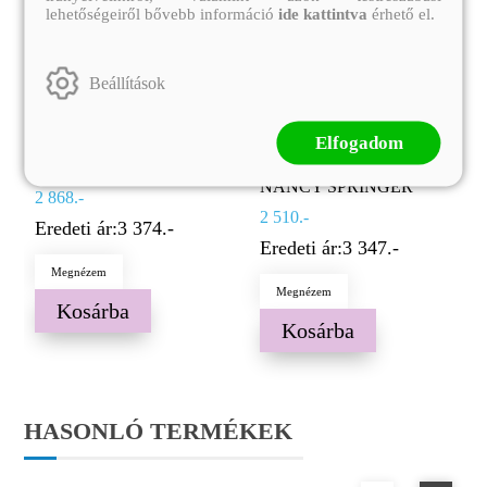
lehetőségeiről bővebb információ
ide kattintva
érhető el.
Beállítások
ENOLA HOLMES - A
ENOLA HOLMES - A
FEKETE BATÁR ESETE
TITOKZATOS LEVÉL
ESETE
(E-könyv)
Elfogadom
(E-könyv)
NANCY SPRINGER
NANCY SPRINGER
2 868.-
2 510.-
Eredeti ár:
3 374.-
Eredeti ár:
3 347.-
Megnézem
Megnézem
Kosárba
Kosárba
HASONLÓ TERMÉKEK